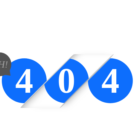
H!
4
0
4