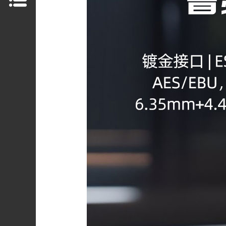
于
我
们
新
闻
中
心