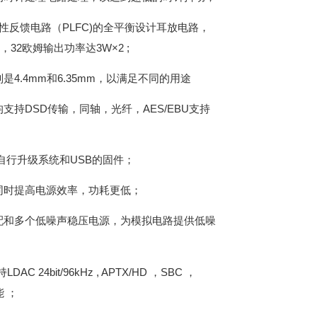
性反馈电路（PLFC)的全平衡设计耳放电路，
，32欧姆输出功率达3W×2 ;
4.4mm和6.35mm，以满足不同的用途
支持DSD传输，同轴，光纤，AES/EBU支持
自行升级系统和USB的固件；
同时提高电源效率，功耗更低；
配和多个低噪声稳压电源，为模拟电路提供低噪
C 24bit/96kHz , APTX/HD ，SBC ，
 ；