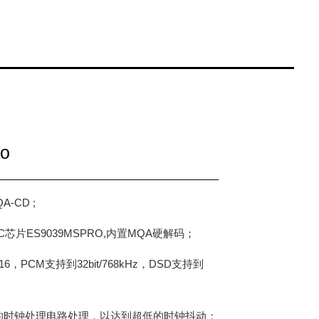
o
-CD ;
芯片ES9039MSPRO,内置MQA硬解码；
6，PCM支持到32bit/768kHz，DSD支持到
的时钟处理电路处理，以达到超低的时钟抖动；