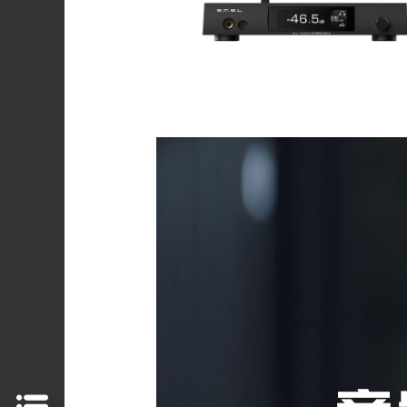
产
品
中
心
技
术
支
持
关